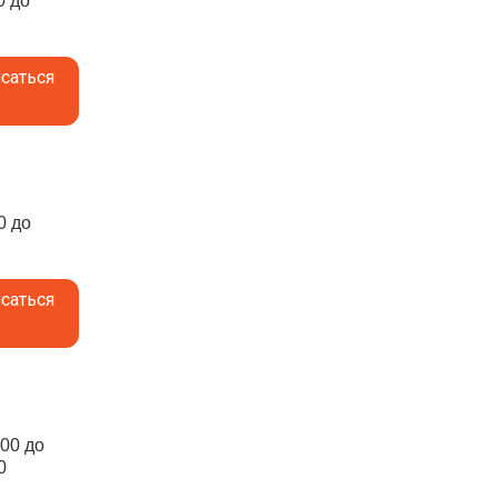
0 до
саться
0 до
саться
:00 до
0