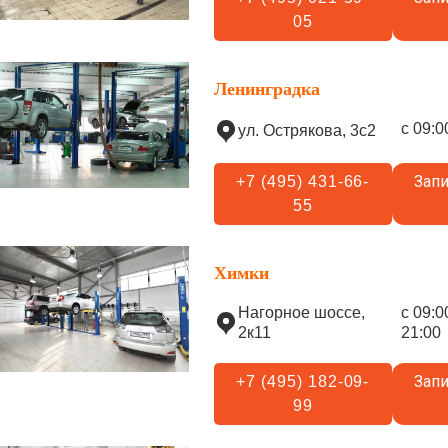
05
Ленинградка
с 09:0
ул. Острякова, 3с2
Запи
+7 (495) 431-66-
55
Химки
Нагорное шоссе,
с 09:0
2к11
21:00
Запи
+7 (495) 182-09-
99