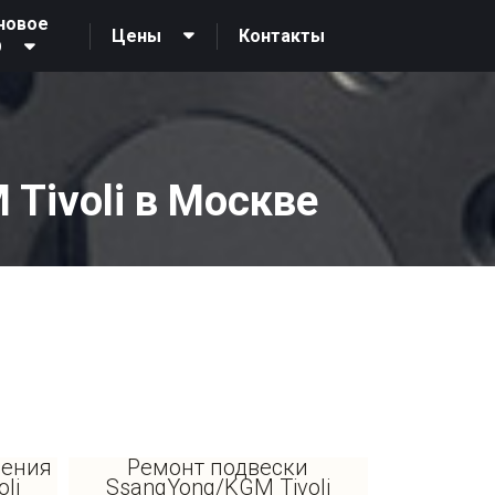
новое
Контакты
Цены
О
Tivoli в Москве
ления
Ремонт подвески
li
SsangYong/KGM Tivoli