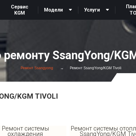
Пла
Сервис
Модели
Услуги
KGM
Т
 ремонту SsangYong/KGM 
Ремонт Ssangyong
Ремонт SsangYong/KGM Tivoli
ONG/KGM TIVOLI
Ремонт системы
Ремонт системы отоп
охлаждения
SsangYong/KGM Tivo