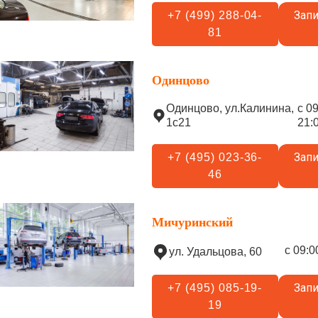
Запи
+7 (499) 288-04-
81
Одинцово
Одинцово, ул.Калинина,
с 0
1с21
21:
Запи
+7 (495) 023-36-
46
Мичуринский
с 09:0
ул. Удальцова, 60
Запи
+7 (495) 085-19-
19