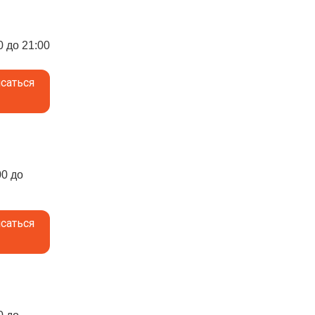
0 до 21:00
саться
00 до
саться