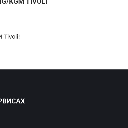
G/KGM TIVOLI
Tivoli!
РВИСАХ