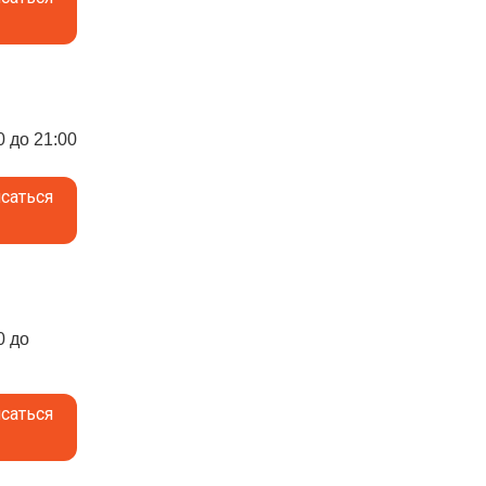
0 до 21:00
саться
0 до
саться