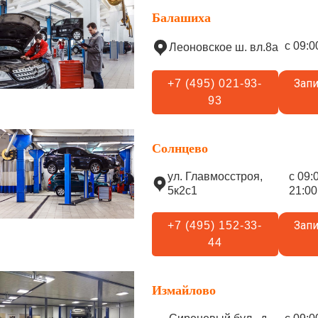
Балашиха
с 09:0
Леоновское ш. вл.8а
Запи
+7 (495) 021-93-
93
Солнцево
ул. Главмосстроя,
с 09:
5к2с1
21:00
Запи
+7 (495) 152-33-
44
Измайлово