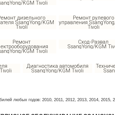
sangYong/KGM Tivoli
Ремонт дизельного
Ремонт рулевого
гателя SsangYong/KGM
управления SsangYon
Tivoli
Tivoli
Ремонт
Сход-Развал
лектрооборудования
SsangYong/KGM Tivo
sangYong/KGM Tivoli
еля
Диагностика автомобиля
Технич
ivoli
SsangYong/KGM Tivoli
Ssan
ей любых годов: 2010, 2011, 2012, 2013, 2014, 2015, 201