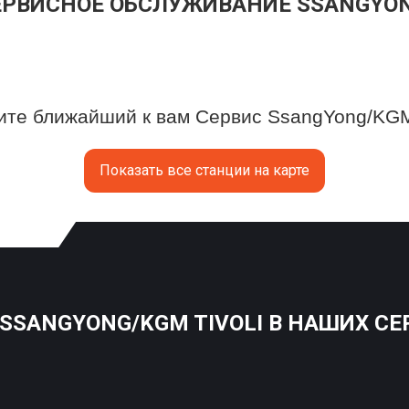
ЕРВИСНОЕ ОБСЛУЖИВАНИЕ SSANGYON
те ближайший к вам Сервис SsangYong/KGM 
Показать все станции на карте
SANGYONG/KGM TIVOLI В НАШИХ СЕ