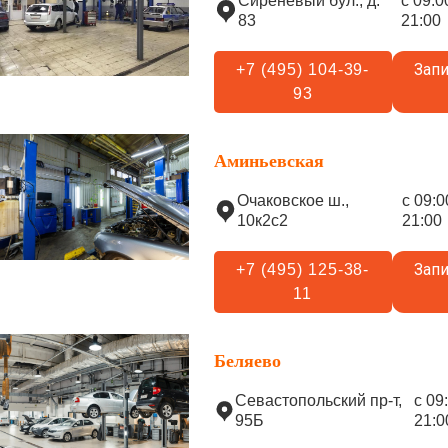
Сиреневый бул., д.
с 09:0
83
21:00
Запи
+7 (495) 104-39-
93
Аминьевская
Очаковское ш.,
с 09:0
10к2с2
21:00
Запи
+7 (495) 125-38-
11
Беляево
Севастопольский пр-т,
с 09
95Б
21:0